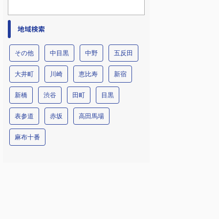
地域検索
その他
中目黒
中野
五反田
大井町
川崎
恵比寿
新宿
新橋
渋谷
田町
目黒
表参道
赤坂
高田馬場
麻布十番